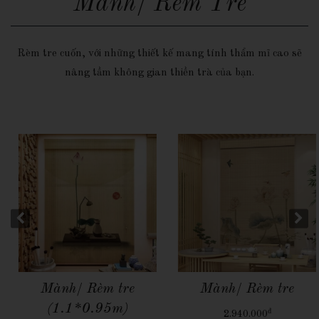
Mành/ Rèm Tre
Rèm tre cuốn, với những thiết kế mang tính thẩm mĩ cao sẽ
nâng tầm không gian thiền trà của bạn.
Quick View
Quick View
Mành/ Rèm tre
Mành/ Rèm tre
(1.1*0.95m)
đ
2.940.000