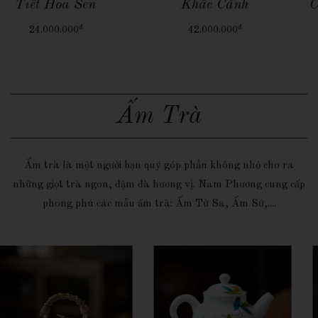
Khắc Cảnh
Chạm Khắc Rồng Và
Mây Như Ý
đ
42.000.000
đ
95.000.000
Ấm Trà
Ấm trà là một người bạn quý góp phần không nhỏ cho ra
những giọt trà ngon, đậm đà hương vị. Nam Phương cung cấp
phong phú các mẫu ấm trà: Ấm Tử Sa, Ấm Sứ,....