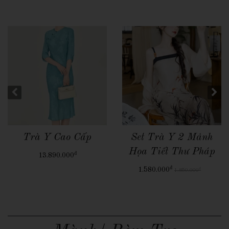
Quick View
Quick View
Trà Y Cao Cấp
Set Trà Y 2 Mảnh
Họa Tiết Thư Pháp
đ
13.890.000
đ
1.580.000
đ
1.850.000