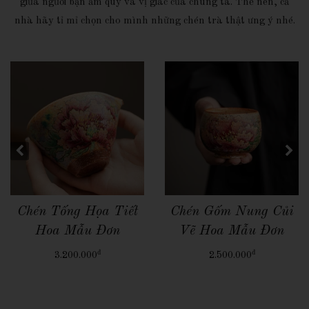
giữa người bạn ấm quý và vị giác của chúng ta. Thế nên, cả
nhà hãy tỉ mỉ chọn cho mình những chén trà thật ưng ý nhé.
Quick View
Quick View
Chén Tông Thủy Tinh
Chén Tống Liên Hoa
đ
đ
389.000
2.389.000