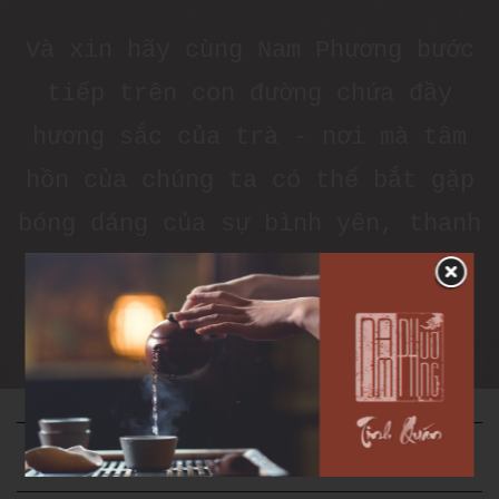
Và xin hãy cùng Nam Phương bước
tiếp trên con đường chứa đầy
hương sắc của trà - nơi mà tâm
hồn của chúng ta có thể bắt gặp
bóng dáng của sự bình yên, thanh
tịnh.
Trà Ngon