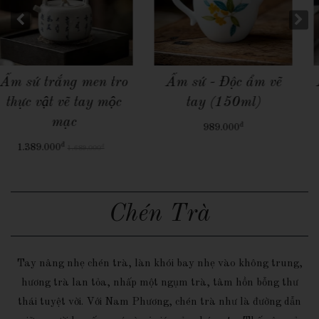
Quick View
Quick View
Ấm sứ trắng Tây Thi
Ấm Thuỷ Tinh
(160ml)
đ
689.000
đ
1.689.000
Chén Trà
Tay nâng nhẹ chén trà, làn khói bay nhẹ vào không trung,
hương trà lan tỏa, nhấp một ngụm trà, tâm hồn bỗng thư
thái tuyệt vời. Với Nam Phương, chén trà như là đường dẫn