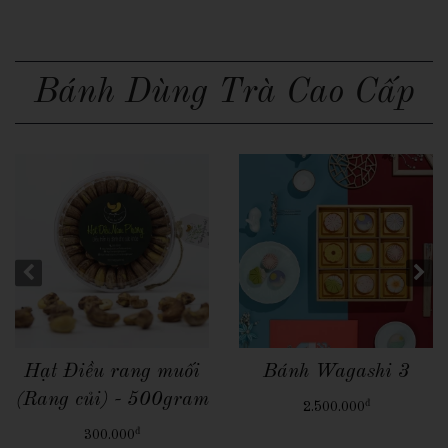
Bánh Dùng Trà Cao Cấp
Quick View
Quick View
Bánh Wagashi 2
Bánh Wagashi 1
đ
đ
1.380.000
1.600.000