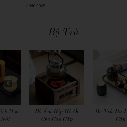
đ
1.960.000
Bộ Trà
Quick View
Quick View
Bộ Ấm Bếp Gỗ Óc
Bộ Trà Du Lịch Cao
Chó Cao Cấp
Cấp