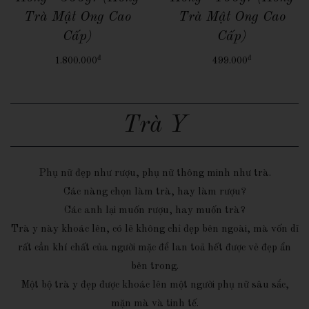
Trà Mật Ong Cao
Trà Mật Ong Cao
Cấp)
Cấp)
đ
đ
1.800.000
499.000
Trà Y
Phụ nữ đẹp như rượu, phụ nữ thông minh như trà.
Các nàng chọn làm trà, hay làm rượu?
Các anh lại muốn rượu, hay muốn trà?
Trà y này khoác lên, có lẽ không chỉ đẹp bên ngoài, mà vốn dĩ
rất cần khí chất của người mặc để lan toả hết được vẻ đẹp ẩn
bên trong.
Một bộ trà y đẹp được khoác lên một người phụ nữ sâu sắc,
mặn mà và tinh tế.