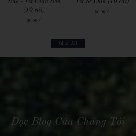
Tết Nghĩa Tình (10
Tết Hi Vọng và Yêu
cái)
Thương (10 cái)
đ
đ
30.000
30.000
Shop All
Đọc Blog Của Chúng Tôi