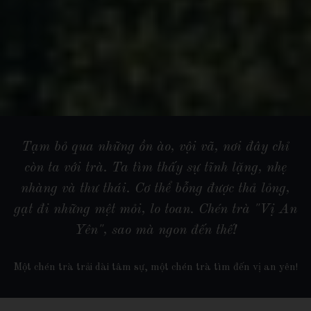
Tạm bỏ qua những ồn ào, vội vã, nơi đây chỉ
còn ta với trà. Ta tìm thấy sự tĩnh lặng, nhẹ
nhàng và thư thái. Cơ thể bỗng được thả lỏng,
gạt đi những mệt mỏi, lo toan. Chén trà "Vị An
Yên", sao mà ngon đến thế!
Một chén trà trải dài tâm sự, một chén trà tìm đến vị an yên!