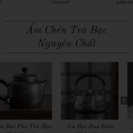
đ
đ
7.500.000
2.589.000
Ấm Chén Trà Bạc
Nguyên Chất
Quick View
Quick View
Ấm Bạc Đun Điêu
Ấm Bạc Đun Nước