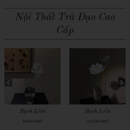
Nội Thất Trà Đạo Cao
Cấp
Quick View
Quick View
Thanh Liên Thiền
Bộ Đệm Gối Trường
Quang
Kỷ Cao Cấp
đ
12.000.000
Liên hệ