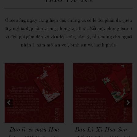
Cuộc sống ngày càng hiện đại, chúng ta có lẽ đôi phần đã quên
đi ý nghĩa đẹp nằm trong phong tục lì xì. Mỗi một phong bao lì
xì đều gửi gắm đến vô vàn lời chúc, tâm ý, cầu mong cho người
nhận 1 năm mới an vui, bình an và hạnh phúc.
Quick View
Quick View
Bao Lì Xì Mẫu Đơn -
Bao lì xì Hoa Mai -