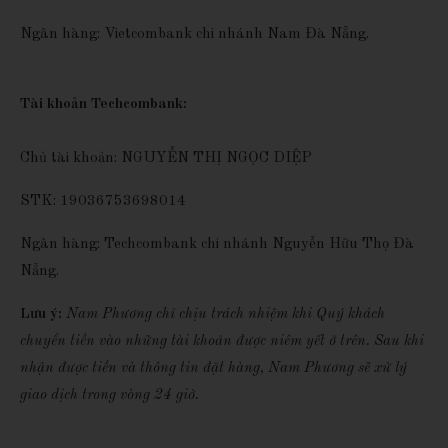
Ngân hàng: Vietcombank chi nhánh Nam Đà Nẵng.
Tài khoản Techcombank:
Chủ tài khoản: NGUYỄN THỊ NGỌC DIỆP
STK: 19036753698014
Ngân hàng: Techcombank chi nhánh Nguyễn Hữu Thọ Đà 
Nẵng.
Lưu ý:
Nam Phương
ch
ỉ chịu trách nhiệm khi Quý khách
chuyển tiền vào những tài khoản được niêm yết ở trên. Sau khi
nhận được tiền và thông tin đặt hàng, Nam Phương sẽ xử lý
giao dịch trong vòng 24 giờ.