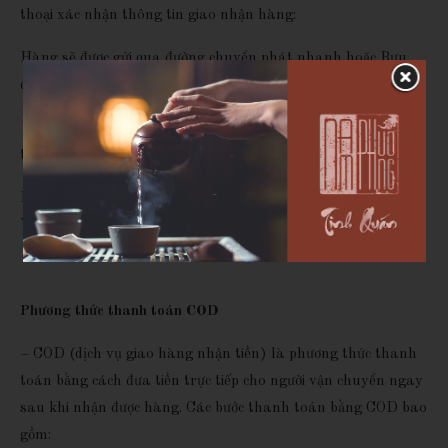
thoại xác nhận thông tin giao nhận hàng:
Hàng sẽ được gửi qua đường chuyển phát nhanh hoặc Bưu
điện theo thông tin khách hàng cung cấp.
Khách hàng nhận hàng, kiểm tra hàng (đồng kiểm) rồi mới
thanh toán tiền cho nhân viên giao nhận.
PHƯƠNG THỨC THANH TOÁN KHI MUA HÀNG TẠI
WEBSITE
Phương thức thanh toán COD
– COD (dịch vụ giao hàng nhận tiền) là phương thức thanh
toán bằng cách đưa tiền trực tiếp cho người vận chuyển ngay
sau khi nhận được hàng. Các bước thanh toán bằng COD bao
gồm: