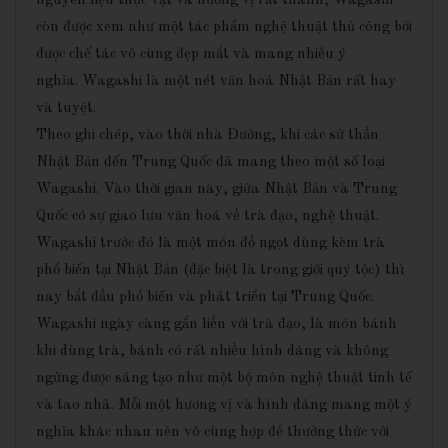
nguyên liệu thực vật và hương vị rất thanh, Wagashi
còn được xem như một tác phẩm nghệ thuật thủ công bởi
được chế tác vô cùng đẹp mắt và mang nhiều ý
nghĩa. Wagashi là một nét văn hoá Nhật Bản rất hay
và tuyệt.
Theo ghi chép, vào thời nhà Đường, khi các sứ thần
Nhật Bản đến Trung Quốc đã mang theo một số loại
Wagashi. Vào thời gian này, giữa Nhật Bản và Trung
Quốc có sự giao lưu văn hoá về trà đạo, nghệ thuật.
Wagashi trước đó là một món đồ ngọt dùng kèm trà
phổ biến tại Nhật Bản (đặc biệt là trong giới quý tộc) thì
nay bắt đầu phổ biến và phát triển tại Trung Quốc.
Wagashi ngày càng gắn liền với trà đạo, là món bánh
khi dùng trà, bánh có rất nhiều hình dáng và không
ngừng được sáng tạo như một bộ môn nghệ thuật tinh tế
và tao nhã. Mỗi một hương vị và hình dáng mang một ý
nghĩa khác nhau nên vô cùng hợp để thưởng thức với