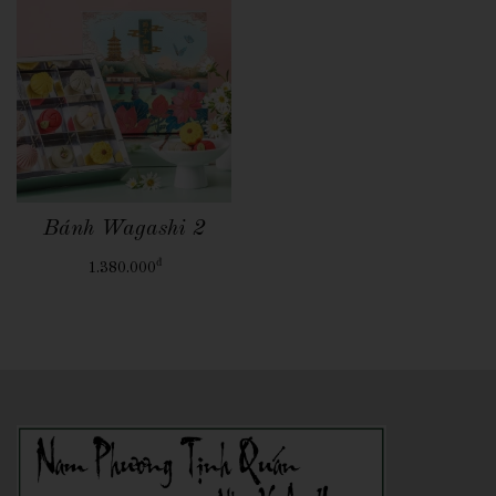
Quick View
Bánh Wagashi 2
đ
1.380.000