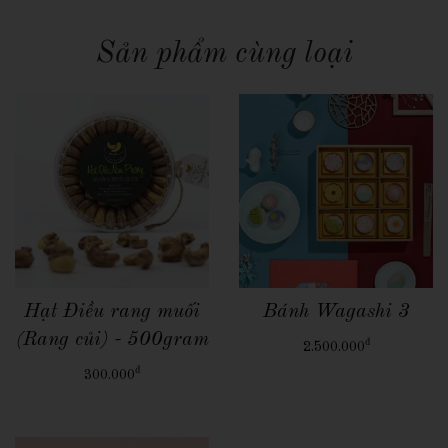
Sản phẩm cùng loại
Quick View
Quick View
Hạt Điều rang muối
Bánh Wagashi 3
(Rang củi) - 500gram
đ
2.500.000
đ
300.000