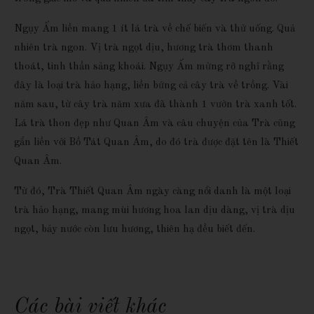
Ngụy Ấm liền mang 1 ít lá trà về chế biến và thử uống. Quả
nhiên trà ngon. Vị trà ngọt dịu, hương trà thơm thanh
thoát, tinh thần sảng khoái. Ngụy Ấm mừng rỡ nghĩ rằng
đây là loại trà hảo hạng, liền bứng cả cây trà về trồng. Vài
năm sau, từ cây trà năm xưa đã thành 1 vườn trà xanh tốt.
Lá trà thon đẹp như Quan Âm và câu chuyện của Trà cũng
gắn liền với Bồ Tát Quan Âm, do đó trà được đặt tên là Thiết
Quan Âm.
Từ đó, Trà Thiết Quan Âm ngày càng nổi danh là một loại
trà hảo hạng, mang mùi hương hoa lan dịu dàng, vị trà dịu
ngọt, bảy nước còn lưu hương, thiên hạ đều biết đến.
Các bài viết khác