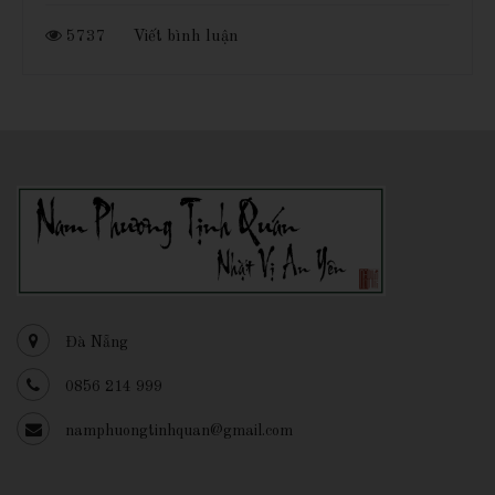
5737
Viết bình luận
Đà Nẵng
0856 214 999
namphuongtinhquan@gmail.com