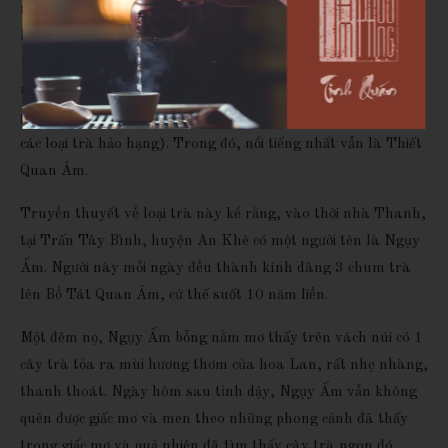
những giống Trà ngon sinh trưởng. Hiện nơi đây có hơn 60
loại trà khác nhau. Ví dụ như: Thiết Quan Âm, Hoàng Đán,
Bổn Sơn, Mao Giải, Đại Diệp Ô Long, Mai Chiêm,... đều là
những loại trà nổi tiếng. An Khê chính vì vậy được người đời
gọi với cái tên "Trà Thụ Lương chủng bảo khố" (Kho báu của
các loại trà hảo hạng). Trong đó, nổi tiếng nhất vẫn là Thiết
Quan Âm.
Truyền thuyết về loại trà này kể rằng, vào thời nhà Thanh,
tại Trấn Tây Bình, huyện An Khê có một người tên là Ngụy
Ấm. Người này mỗi ngày đều thành kính dâng 3 chum trà
lên Bồ Tát Quan Âm, cứ thế suốt 10 năm liền.
Một đêm nọ, Ngụy Ấm bỗng nằm mơ thấy trên vách núi có 1
cây trà tỏa ra mùi hương thơm của hoa Lan, rất nhẹ nhàng,
thanh thoát. Ngày hôm sau tỉnh dậy, Ngụy Ấm vẫn không
quên được giấc mơ và men theo những phong cảnh đã thấy
trong giấc mơ và quả nhiên đã tìm thấy cây trà ngon đó.