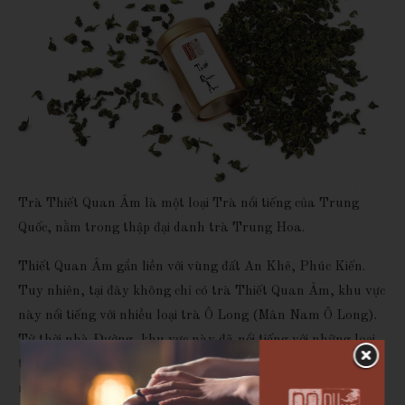
Trà Thiết Quan Âm là một loại Trà nổi tiếng của Trung
Quốc, nằm trong thập đại danh trà Trung Hoa.
Thiết Quan Âm gắn liền với vùng đất An Khê, Phúc Kiến.
Tuy nhiên, tại đây không chỉ có trà Thiết Quan Âm, khu vực
này nổi tiếng với nhiều loại trà Ô Long (Mân Nam Ô Long).
Từ thời nhà Đường, khu vực này đã nổi tiếng với những loại
trà lừng danh. Đây là vùng đất có khí hậu ôn hòa, lượng
nước mưa dồi dào, được đất trời ban tặng khí hậu đặc biệt cho