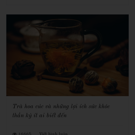
Trà hoa cúc và những lợi ích sức khỏe
thần kỳ ít ai biết đến
16665
Viết bình luận