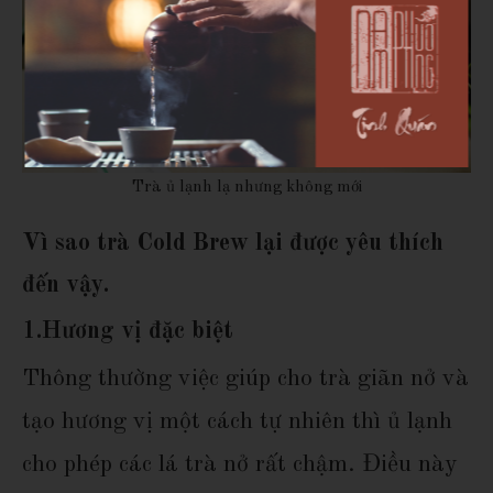
Trà ủ lạnh lạ nhưng không mới
Vì sao trà Cold Brew lại được yêu thích
đến vậy.
1.
Hương vị đặc biệt
Thông thường việc giúp cho trà giãn nở và
tạo hương vị một cách tự nhiên thì ủ lạnh
cho phép các lá trà nở rất chậm. Điều này